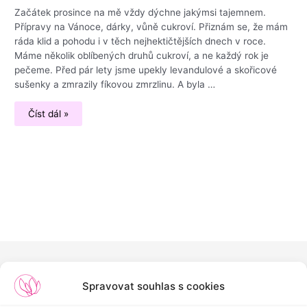
Začátek prosince na mě vždy dýchne jakýmsi tajemnem.
Přípravy na Vánoce, dárky, vůně cukroví. Přiznám se, že mám
ráda klid a pohodu i v těch nejhektičtějších dnech v roce.
Máme několik oblíbených druhů cukroví, a ne každý rok je
pečeme. Před pár lety jsme upekly levandulové a skořicové
sušenky a zmrazily fíkovou zmrzlinu. A byla …
Upečte
Číst dál »
si
konopné
perníčky
Spravovat souhlas s cookies