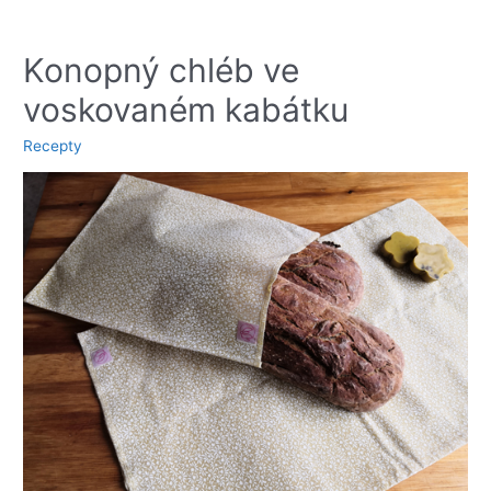
s
konopnými
semínky
Konopný chléb ve
voskovaném kabátku
Recepty