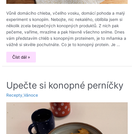
Vůně domácího chleba, včelího vosku, domácí pohoda a malý
experiment s konopím. Nebojte, nic nekalého, oblíbila jsem si
několik zcela bezpečných konopných produktů. Z nich pak
pečeme, vaříme, mrazíme a pak hlavně všechno sníme. Dnes
vám představím chléb s konopným proteinem, je to mňamka a
vážně si skvěle pochutnáte. Co je to konopný protein. Je …
Konopný
Číst dál »
chléb
ve
voskovaném
kabátku
Upečte si konopné perníčky
Recepty
,
Vánoce