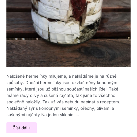
Naložené hermelínky milujeme, a nakládáme je na různé
způsoby. Dnešní hermelínky jsou ozvláštněny konopnými
semínky, které jsou už běžnou součástí našich jídel. Také
máme rády olivy a sušená rajčata, tak jsme to všechno
společně naložily. Tak už vás nebudu napínat s receptem.
Nakládaný sýr s konopnými semínky, ořechy, olivami a
sušenými rajčaty Na jednu sklenici …
Naložte
Číst dál »
si
hermelínky