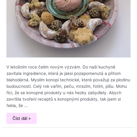
V letošním roce čelím novým výzvám. Do naší kuchyně
zavítala ingredience, která je jaksi pozapomenutá a přitom
blahodárná. Myslím konopí technické, které považuji za plodinu
budoucnosti. Celý rok vařím, peču, mrazím, fotím, píšu. Mohu
říci, že se konopné produkty u nás hezky zabydlely. Abych
završila tvoření receptů s konopnými produkty, tak jsem si
řekla, že …
Cukroví
Číst dál »
s
konopím,
vyzkoušejte
nové
vánoční