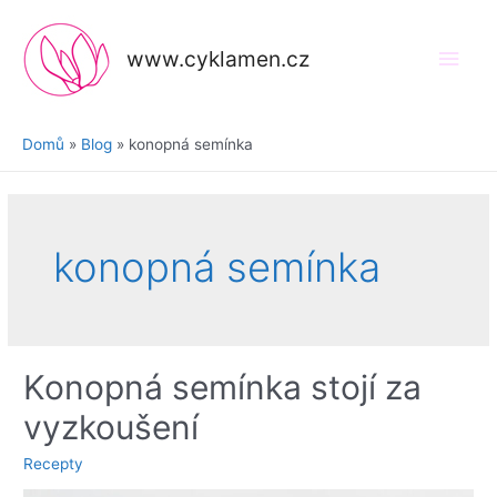
Přeskočit
na
Hlav
www.cyklamen.cz
obsah
men
Domů
Blog
konopná semínka
konopná semínka
Konopná semínka stojí za
vyzkoušení
Recepty