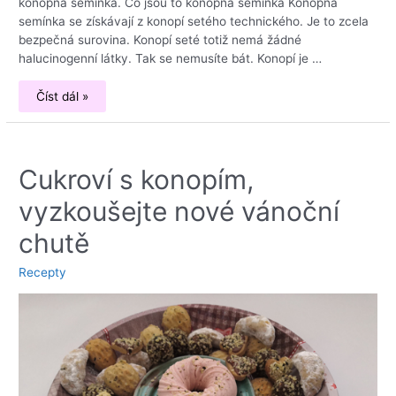
konopná semínka. Co jsou to konopná semínka Konopná
semínka se získávají z konopí setého technického. Je to zcela
bezpečná surovina. Konopí seté totiž nemá žádné
halucinogenní látky. Tak se nemusíte bát. Konopí je …
Konopná
Číst dál »
semínka
stojí
za
vyzkoušení
Cukroví s konopím,
vyzkoušejte nové vánoční
chutě
Recepty