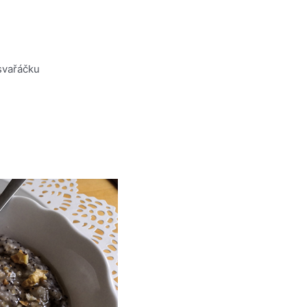
svařáčku