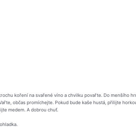
 trochu koření na svařené víno a chvilku povařte. Do menšího 
 Vařte, občas promíchejte. Pokud bude kaše hustá, přilijte hork
olijte medem. A dobrou chuť.
dohladka.