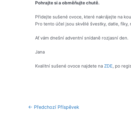
Pohrajte si a obměňujte chutě.
Přidejte sušené ovoce, které nakrájejte na ko
Pro tento účel jsou skvělé švestky, datle, fíky
Ať vám dnešní adventní snídaně rozjasní den.
Jana
Kvalitní sušené ovoce najdete na
ZDE
, po regi
Navigace
←
Předchozí Příspěvek
pro
příspěvek