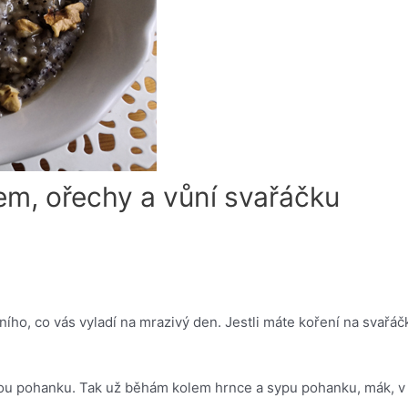
m, ořechy a vůní svařáčku
ního, co vás vyladí na mrazivý den. Jestli máte koření na svařáč
ou pohanku. Tak už běhám kolem hrnce a sypu pohanku, mák, v 