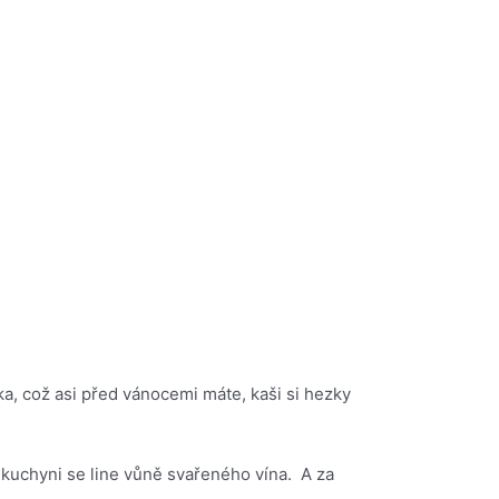
ka, což asi před vánocemi máte, kaši si hezky
kuchyni se line vůně svařeného vína. A za