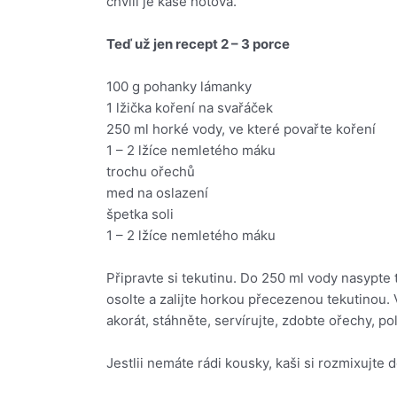
chvíli je kaše hotová.
Teď už jen recept 2 – 3 porce
100 g pohanky lámanky
1 lžička koření na svařáček
250 ml horké vody, ve které povařte koření
1 – 2 lžíce nemletého máku
trochu ořechů
med na oslazení
špetka soli
1 – 2 lžíce nemletého máku
Připravte si tekutinu. Do 250 ml vody nasypte
osolte a zalijte horkou přecezenou tekutinou.
akorát, stáhněte, servírujte, zdobte ořechy, p
Jestlii nemáte rádi kousky, kaši si rozmixujte 