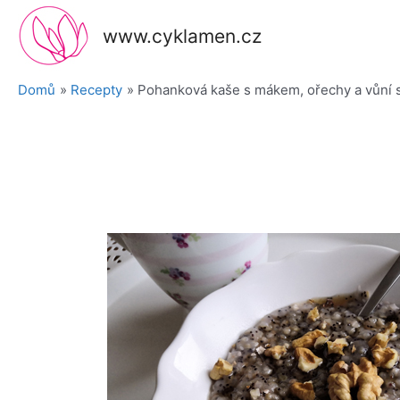
Přeskočit
na
www.cyklamen.cz
obsah
Domů
Recepty
Pohanková kaše s mákem, ořechy a vůní 