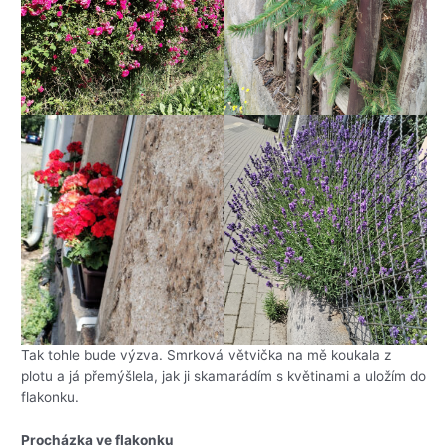
Tak tohle bude výzva. Smrková větvička na mě koukala z
plotu a já přemýšlela, jak ji skamarádím s květinami a uložím do
flakonku.
Procházka ve flakonku