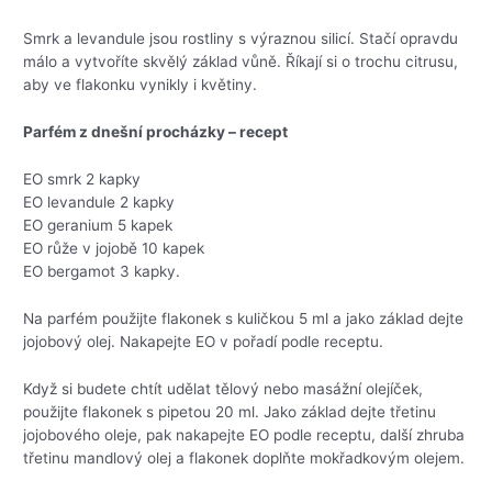
Smrk a levandule jsou rostliny s výraznou silicí. Stačí opravdu
málo a vytvoříte skvělý základ vůně. Říkají si o trochu citrusu,
aby ve flakonku vynikly i květiny.
Parfém z dnešní procházky – recept
EO smrk 2 kapky
EO levandule 2 kapky
EO geranium 5 kapek
EO růže v jojobě 10 kapek
EO bergamot 3 kapky.
Na parfém použijte flakonek s kuličkou 5 ml a jako základ dejte
jojobový olej. Nakapejte EO v pořadí podle receptu.
Když si budete chtít udělat tělový nebo masážní olejíček,
použijte flakonek s pipetou 20 ml. Jako základ dejte třetinu
jojobového oleje, pak nakapejte EO podle receptu, další zhruba
třetinu mandlový olej a flakonek doplňte mokřadkovým olejem.