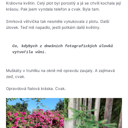
Královna květin. Celý plot byl porostlý a já se chvíli kochala její
krásou. Pak jsem vyndala telefon a cvak. Byla tam.
Smrková větvička tak nesměle vykukovala z plotu. Další
úlovek. Teď mě napadlo, jestli potkám další květiny.
Co, kdybych z dnešních fotografických úlovků 
vytvořila vůni.
Muškáty v truhlíku na okně mě opravdu zaujaly. A zajímavá
zeď, cvak.
Opravdová fialová kráska. Cvak.